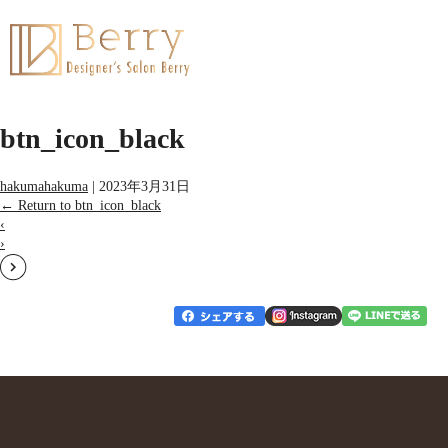
btn_icon_black
hakumahakuma
|
2023年3月31日
←
Return to btn_icon_black
‹
›