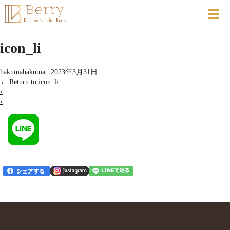
icon_li
hakumahakuma
|
2023年3月31日
←
Return to icon_li
‹
›